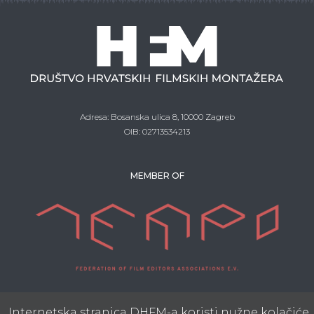
Adresa: Bosanska ulica 8, 10000 Zagreb
OIB: 02713534213
MEMBER OF
UZ POTPORU
Internetska stranica DHFM-a koristi nužne kolačiće