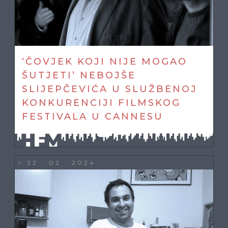
‘ČOVJEK KOJI NIJE MOGAO
ŠUTJETI’ NEBOJŠE
SLIJEPČEVIĆA U SLUŽBENOJ
KONKURENCIJI FILMSKOG
FESTIVALA U CANNESU
> 22 : 02 : 2024