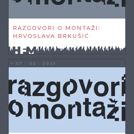
RAZGOVORI O MONTAŽI:
HRVOSLAVA BRKUŠIĆ
> 07 : 02 : 2025