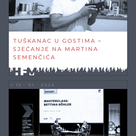
TUŠKANAC U GOSTIMA –
SJEĆANJE NA MARTINA
SEMENČIĆA
> 12 : 01 : 2024