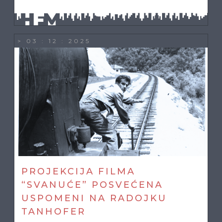
> 03 : 12 : 2025
PROJEKCIJA FILMA
“SVANUĆE” POSVEĆENA
USPOMENI NA RADOJKU
TANHOFER