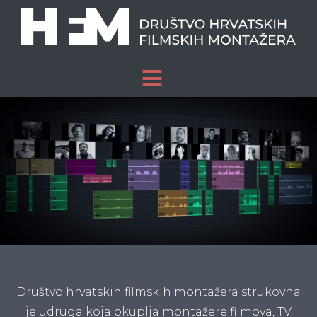
O NAMA
AKTUALNO
ČLANOVI
KONTAKT
Društvo hrvatskih filmskih montažera strukovna
je udruga koja okuplja montažere filmova, TV